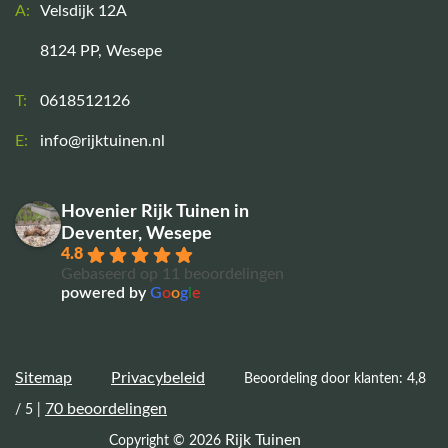
A:
Velsdijk 12A
8124 PP, Wesepe
T:
0618512126
E:
info@rijktuinen.nl
Hovenier Rijk Tuinen in
Deventer, Wesepe
4.8
Gebaseerd op 11 beoordelingen
powered by
G
o
o
g
l
e
Sitemap
Privacybeleid
Beoordeling door klanten: 4,8
70 beoordelingen
/ 5 |
Rijk Tuinen
Copyright © 2026