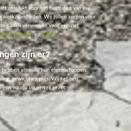
niet geschikt voor het bestraten van uw
de werkzaamheden. Wij zullen zorgen voor
in de naden verwerken voor een net
sepe
,
Zutphen
en
Zwolle
.
ngen zijn er?
n hebben allemaal hun eigenschappen.
aling, gewicht en prijs. Wij hebben
ngen voor u op een rij gezet.