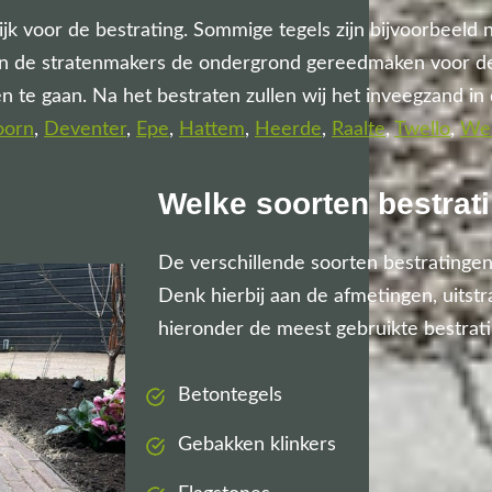
ijk voor de bestrating. Sommige tegels zijn bijvoorbeeld 
llen de stratenmakers de ondergrond gereedmaken voor 
en te gaan. Na het bestraten zullen wij het inveegzand 
oorn
,
Deventer
,
Epe
,
Hattem
,
Heerde
,
Raalte
,
Twello
,
We
Welke soorten bestrati
De verschillende soorten bestratinge
Denk hierbij aan de afmetingen, uitstr
hieronder de meest gebruikte bestrati
Betontegels
Gebakken klinkers