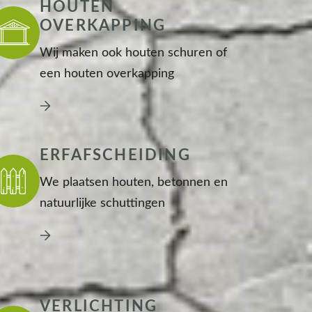
HOUTEN
OVERKAPPING
Wij maken ook houten schuren of
een houten overkapping
ERFAFSCHEIDING
We plaatsen houten, betonnen en
natuurlijke schuttingen
VERLICHTING