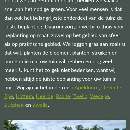
Zodra we aan een tuin denken, denken we vaak al
snel aan het nodige groen. Voor veel mensen is dat
dan ook het belangrijkste onderdeel van de tuin: de
juiste beplanting. Daarom zorgen we bij u thuis voor
beplanting op maat, zowel op het gebied van sfeer
als op praktische gebied. We leggen gras aan zoals u
dat wilt, planten de bloemen, planten, struiken en
bomen die u in uw tuin wil hebben en nog veel
meer. U kunt het zo gek niet bedenken, want wij
hebben altijd de juiste beplanting voor uw tuin in
huis. Wij zijn actief in de regio
Apeldoorn
,
Deventer
,
Epe
,
Hattem
,
Heerde
,
Raalte
,
Twello
,
Wesepe
,
Zutphen
en
Zwolle
.