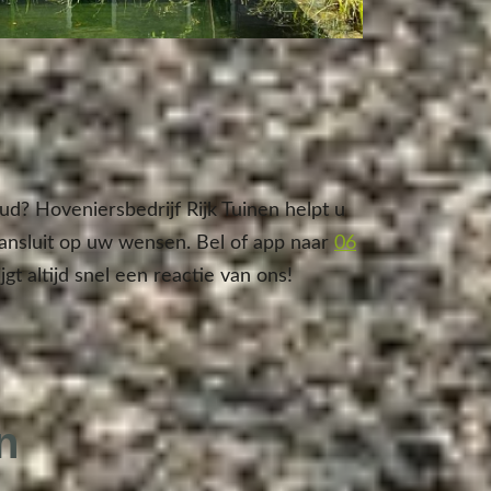
d? Hoveniersbedrijf Rijk Tuinen helpt u
aansluit op uw wensen. Bel of app naar
06
jgt altijd snel een reactie van ons!
n