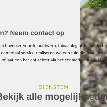
en? Neem contact op
en hovenier voor tuinontwerp, tuinaanleg of tuinonderhou
 een totaal service realiseren we een tuin die naadloos 
l
of laat een bericht achter via het contactformulier. U kri
DIENSTEN
Bekijk alle mogelijkhede