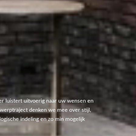
r luistert uitvoerig naar uw wensen en
werptraject denken we mee over stijl,
 logische indeling en zo min mogelijk